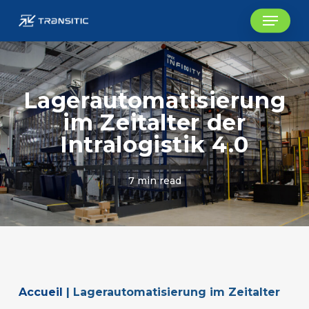
Skip
Menu
to
main
content
Lagerautomatisierung
im Zeitalter der
Intralogistik 4.0
7 min read
Accueil
|
Lagerautomatisierung im Zeitalter