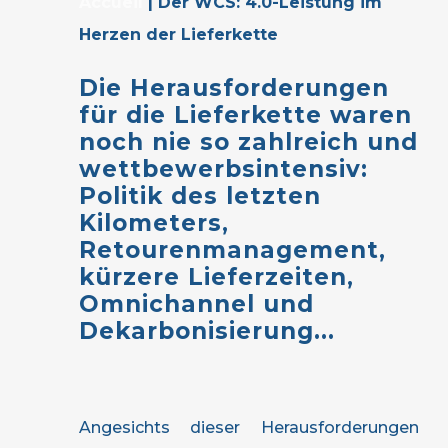
Accueil
|
Der WCS: 4.0-Leistung im
Herzen der Lieferkette
Die
Herausforderungen
für
die
Lieferkette
waren
noch
nie
so
zahlreich
und
wettbewerbsintensiv:
Politik
des
letzten
Kilometers,
Retourenmanagement,
kürzere
Lieferzeiten,
Omnichannel
und
Dekarbonisierung...
Angesichts dieser Herausforderungen