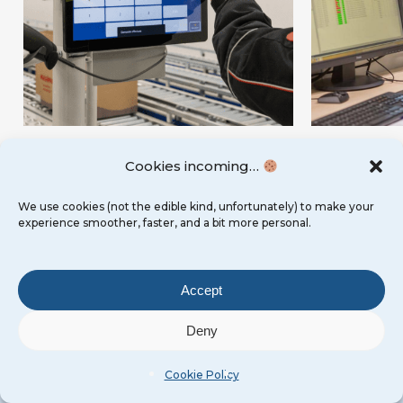
Cookies incoming…
We use cookies (not the edible kind, unfortunately) to make your
Melden Sie sich für unseren
experience smoother, faster, and a bit more personal.
Newsletter an
Accept
Ein Konzentrat der Intralogistik! Hier finden Sie
Deny
unsere neuesten Business Cases, Videos und
Nachrichten.
Cookie Policy