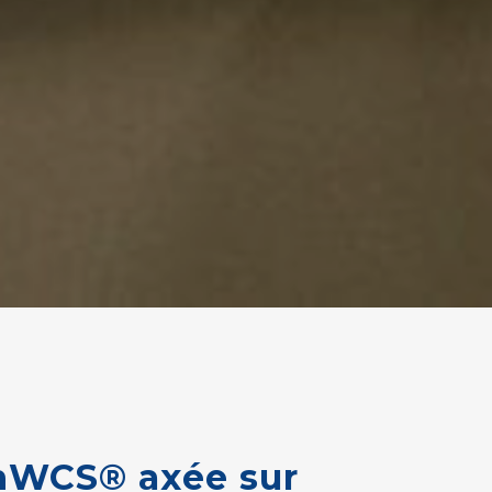
nWCS®
axée
sur