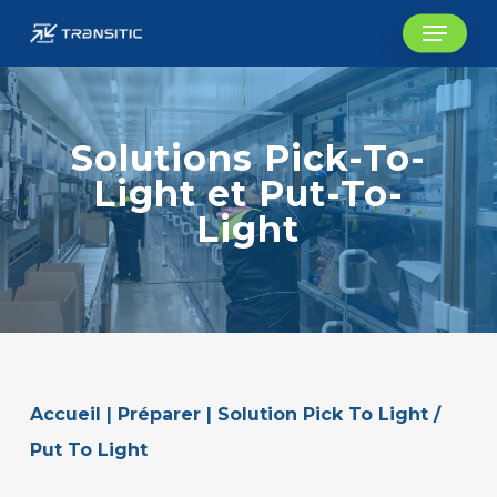
Skip
Menu
to
main
content
Solutions Pick-To-
Light et Put-To-
Light
Accueil
|
Préparer
|
Solution Pick To Light /
Put To Light