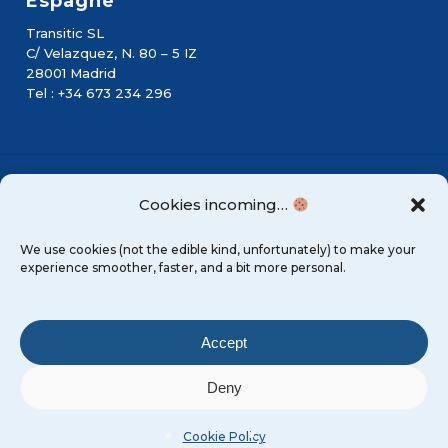
Espagne
Transitic SL
C/ Velazquez, N. 80 – 5 IZ
28001 Madrid
Tel : +34 673 234 296
©
2026
Transitic Systems
Cookies incoming…
We use cookies (not the edible kind, unfortunately) to make your
experience smoother, faster, and a bit more personal.
Accept
Mentions Légales
Deny
Conditions générales
Cookie Policy