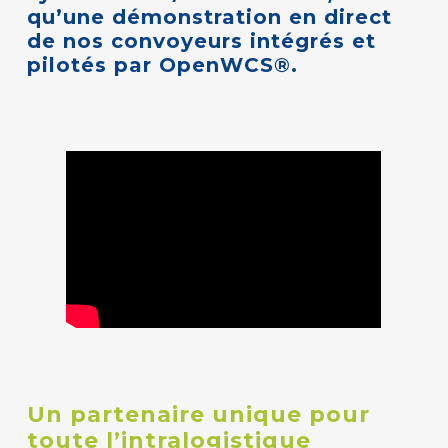
qu’une
démonstration
en
direct
de
nos
convoyeurs
intégrés
et
pilotés
par
OpenWCS®.
Un
partenaire
unique
pour
toute
l’intralogistique