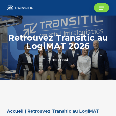
Skip
Menu
to
main
content
Retrouvez Transitic au
LogiMAT 2026
2 min read
Accueil
|
Retrouvez Transitic au LogiMAT