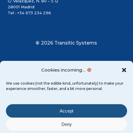
C/ Velazquez, N. 80 – 5 IZ
28001 Madrid
Tel : +34 673 234 296
©
2026
Transitic Systems
Cookies incoming…
We use cookies (not the edible kind, unfortunately) to make your
experience smoother, faster, and a bit more personal.
Mentions Légales
Accept
Conditions générales
Deny