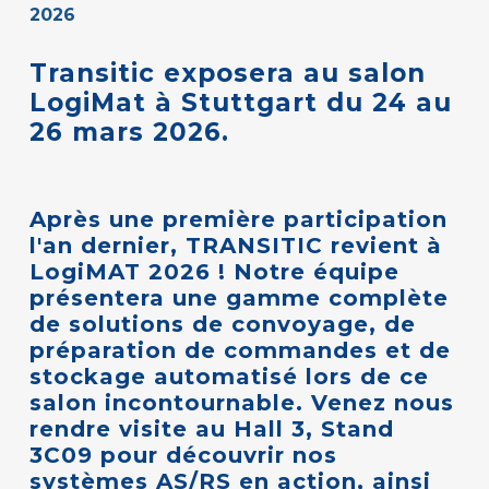
2026
Transitic
exposera
au
salon
LogiMat
à
Stuttgart
du
24
au
26
mars
2026.
Après
une
première
participation
l'an
dernier,
TRANSITIC
revient
à
LogiMAT
2026
!
Notre
équipe
présentera
une
gamme
complète
de
solutions
de
convoyage,
de
préparation
de
commandes
et
de
stockage
automatisé
lors
de
ce
salon
incontournable.
Venez
nous
rendre
visite
au
Hall
3,
Stand
3C09
pour
découvrir
nos
systèmes
AS/RS
en
action,
ainsi