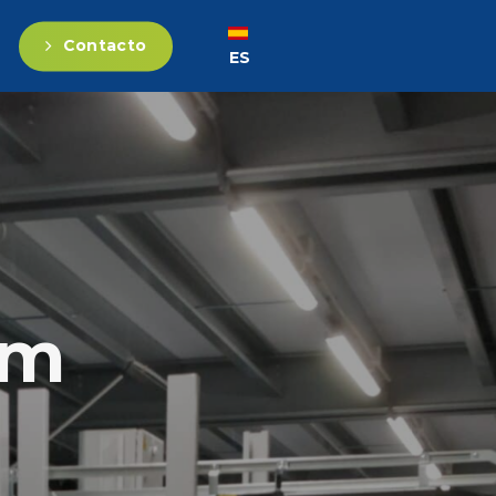
Contacto
ES
FR
EN
DE
am