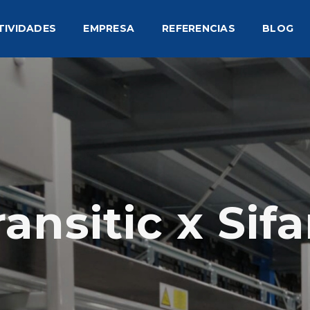
TIVIDADES
EMPRESA
REFERENCIAS
BLOG
ransitic x Sif