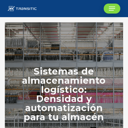
Skip
Menu
to
main
content
Sistemas de
almacenamiento
logístico:
Densidad y
automatización
para tu almacén