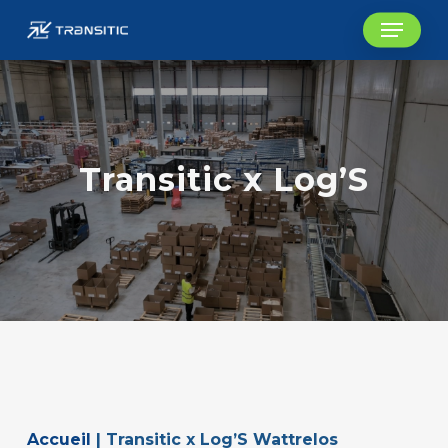
Skip
Menu
to
main
content
Transitic x Log’S
Accueil
|
Transitic x Log’S Wattrelos