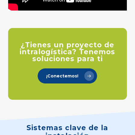
¿Tienes un proyecto de
intralogística? Tenemos
soluciones para ti
¡Conectemos!
Sistemas
clave
de
la