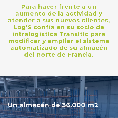
Para
hacer
frente
a
un
aumento
de
la
actividad
y
atender
a
sus
nuevos
clientes,
Log'S
confía
en
su
socio
de
intralogística
Transitic
para
modificar
y
ampliar
el
sistema
automatizado
de
su
almacén
del
norte
de
Francia.
U
n
a
l
m
a
c
é
n
d
e
3
6
.
0
0
0
m
2