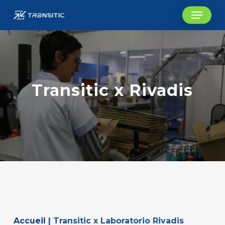
Skip
Menu
to
main
content
Transitic x Rivadis
Accueil
|
Transitic x Laboratorio Rivadis