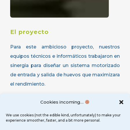
El
proyecto
Para este ambicioso proyecto, nuestros
equipos técnicos e informáticos trabajaron en
sinergia para diseñar un sistema motorizado
de entrada y salida de huevos que maximizara
el rendimiento.
Cookies incoming…
La
solución
We use cookies (not the edible kind, unfortunately) to make your
experience smoother, faster, and a bit more personal.
Con este objetivo, TRANSITIC ha reequipado la