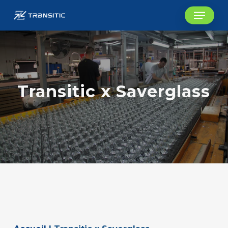
Skip
Menu
to
main
content
Transitic x Saverglass